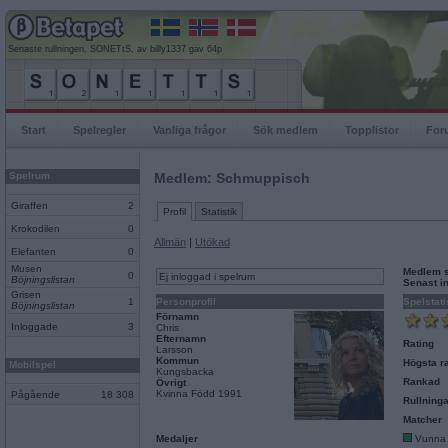
Senaste rullningen, SONETtS, av billy1337 gav 64p
Start
Spelregler
Vanliga frågor
Sök medlem
Topplistor
For
Spelrum
Medlem: Schmuppisch
Giraffen
2
Profil
Statistik
Krokodilen
0
Allmän
|
Utökad
Elefanten
0
Musen
Medlem 
0
Ej inloggad i spelrum
Böjningslistan
Senast i
Grisen
1
Personprofil
Spelstati
Böjningslistan
Förnamn
Inloggade
3
Chris
Efternamn
Rating
Larsson
Kommun
Högsta ra
Mobilspel
Kungsbacka
Rankad
Övrigt
Kvinna Född 1991
Pågående
18 308
Rullninga
Matcher
Medaljer
Vunna