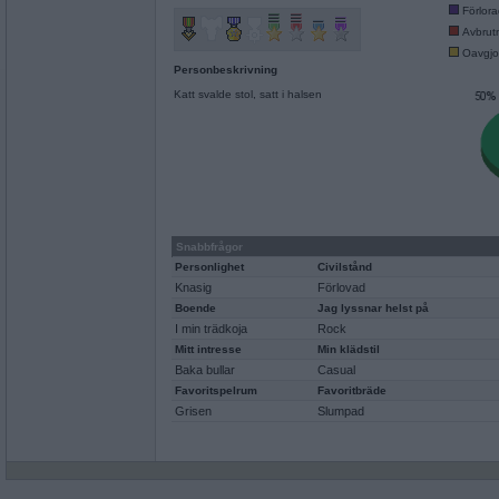
Förlor
Avbrut
Oavgjo
Personbeskrivning
Katt svalde stol, satt i halsen
Snabbfrågor
Personlighet
Civilstånd
Knasig
Förlovad
Boende
Jag lyssnar helst på
I min trädkoja
Rock
Mitt intresse
Min klädstil
Baka bullar
Casual
Favoritspelrum
Favoritbräde
Grisen
Slumpad