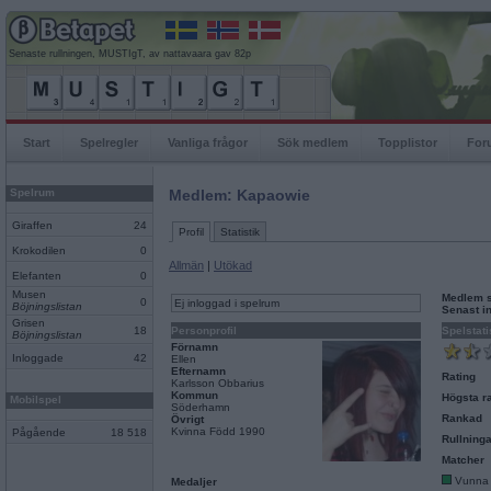
Senaste rullningen, MUSTIgT, av nattavaara gav 82p
Start
Spelregler
Vanliga frågor
Sök medlem
Topplistor
For
Spelrum
Medlem: Kapaowie
Giraffen
24
Profil
Statistik
Krokodilen
0
Allmän
|
Utökad
Elefanten
0
Musen
Medlem 
0
Ej inloggad i spelrum
Böjningslistan
Senast i
Grisen
18
Personprofil
Spelstati
Böjningslistan
Förnamn
Inloggade
42
Ellen
Efternamn
Rating
Karlsson Obbarius
Kommun
Högsta ra
Mobilspel
Söderhamn
Rankad
Övrigt
Kvinna Född 1990
Pågående
18 518
Rullninga
Matcher
Vunna
Medaljer