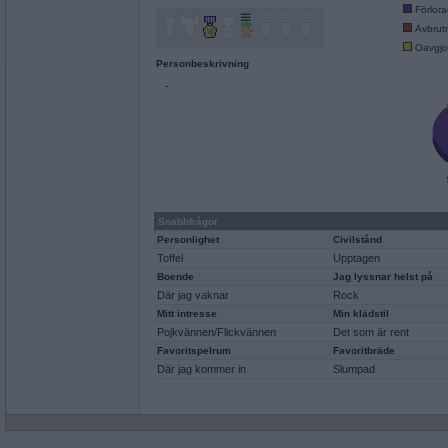
Förlor
Avbrut
Oavgjo
Personbeskrivning
-
Snabbfrågor
Personlighet
Civilstånd
Toffel
Upptagen
Boende
Jag lyssnar helst på
Där jag vaknar
Rock
Mitt intresse
Min klädstil
Pojkvännen/Flickvännen
Det som är rent
Favoritspelrum
Favoritbräde
Där jag kommer in
Slumpad