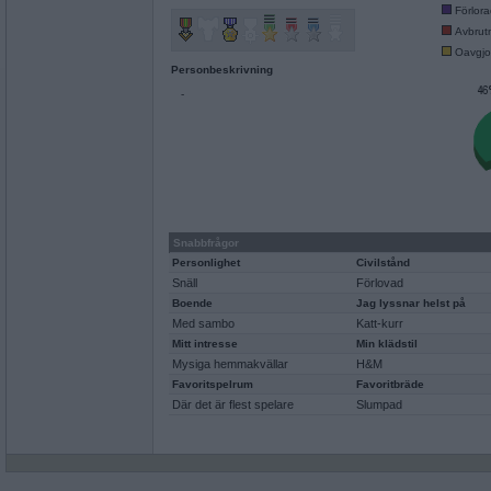
Förlor
Avbrut
Oavgjo
Personbeskrivning
-
Snabbfrågor
Personlighet
Civilstånd
Snäll
Förlovad
Boende
Jag lyssnar helst på
Med sambo
Katt-kurr
Mitt intresse
Min klädstil
Mysiga hemmakvällar
H&M
Favoritspelrum
Favoritbräde
Där det är flest spelare
Slumpad