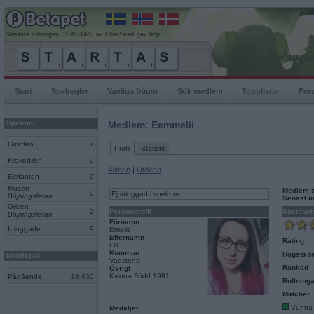
Senaste rullningen, STARTAS, av ElinaSvart gav 65p
Start
Spelregler
Vanliga frågor
Sök medlem
Topplistor
For
Spelrum
Medlem: Eemmelii
Giraffen
7
Profil
Statistik
Krokodilen
0
Allmän
|
Utökad
Elefanten
0
Musen
Medlem 
0
Ej inloggad i spelrum
Böjningslistan
Senast i
Grisen
2
Personprofil
Spelstati
Böjningslistan
Förnamn
Inloggade
9
Emelie
Efternamn
Rating
LB
Kommun
Högsta ra
Mobilspel
Vadstena
Rankad
Övrigt
Kvinna Född 1991
Pågående
18 430
Rullninga
Matcher
Vunna
Medaljer