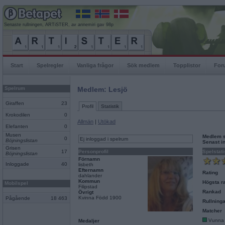
Senaste rullningen, ARTiSTER, av annemiri gav 98p
Start
Spelregler
Vanliga frågor
Sök medlem
Topplistor
For
Spelrum
Medlem: Lesjö
Giraffen
23
Profil
Statistik
Krokodilen
0
Allmän
|
Utökad
Elefanten
0
Musen
Medlem 
0
Ej inloggad i spelrum
Böjningslistan
Senast i
Grisen
17
Personprofil
Spelstati
Böjningslistan
Förnamn
Inloggade
40
lisbeth
Efternamn
Rating
dahlander
Kommun
Högsta ra
Mobilspel
Filipstad
Rankad
Övrigt
Kvinna Född 1900
Pågående
18 463
Rullninga
Matcher
Vunna
Medaljer