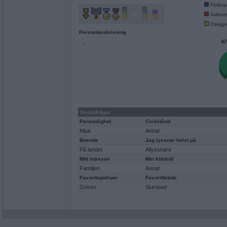
Förlor
Avbrut
Oavgjo
Personbeskrivning
-
Snabbfrågor
Personlighet
Civilstånd
Mjuk
Annat
Boende
Jag lyssnar helst på
På landet
Allyssnare
Mitt intresse
Min klädstil
Familjen
Annat
Favoritspelrum
Favoritbräde
Grisen
Slumpad