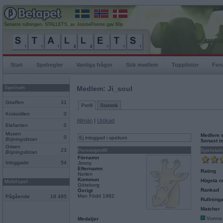
Senaste rullningen, STALLETS, av JoontePoonte gav 60p
Start
Spelregler
Vanliga frågor
Sök medlem
Topplistor
For
Spelrum
Medlem: Ji_soul
Giraffen
31
Profil
Statistik
Krokodilen
0
Allmän
|
Utökad
Elefanten
0
Musen
Medlem 
0
Ej inloggad i spelrum
Böjningslistan
Senast i
Grisen
23
Personprofil
Spelstati
Böjningslistan
Förnamn
Inloggade
54
Jimmy
Efternamn
Rating
Norlen
Kommun
Högsta ra
Mobilspel
Göteborg
Rankad
Övrigt
Man Född 1982
Pågående
18 495
Rullninga
Matcher
Vunna
Medaljer