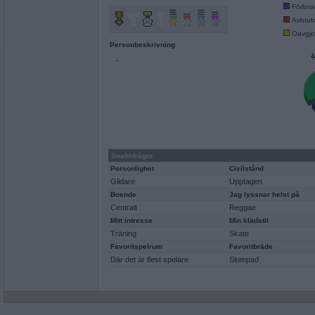
Förlor
Avbrut
Oavgjo
Personbeskrivning
-
Snabbfrågor
Personlighet
Civilstånd
Glidare
Upptagen
Boende
Jag lyssnar helst på
Centralt
Reggae
Mitt intresse
Min klädstil
Träning
Skate
Favoritspelrum
Favoritbräde
Där det är flest spelare
Slumpad