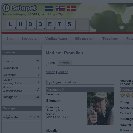
Senaste rullningen, LuDDETS, av trulsie gav 79p
Start
Spelregler
Vanliga frågor
Sök medlem
Topplistor
For
Spelrum
Medlem: Promillan
Giraffen
29
Profil
Statistik
Krokodilen
0
Allmän
|
Utökad
Elefanten
0
Musen
Medlem 
0
Ej inloggad i spelrum
Böjningslistan
Senast i
Grisen
17
Personprofil
Spelstati
Böjningslistan
Förnamn
Inloggade
46
Efternamn
Rating
Kommun
Högsta ra
Mobilspel
Annan plats
Rankad
Övrigt
Man Född 1973
Pågående
18 670
Rullninga
Matcher
Vunna
Medaljer