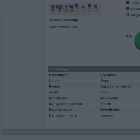
Förlor
Avbrut
Oavgjo
Personbeskrivning
coping with the rain
Snabbfrågor
Personlighet
Civilstånd
Nervös
Singel
Boende
Jag lyssnar helst på
Annat
Rock
Mitt intresse
Min klädstil
Mysiga hemmakvällar
Bohem
Favoritspelrum
Favoritbräde
Där jag kommer in
Slumpad