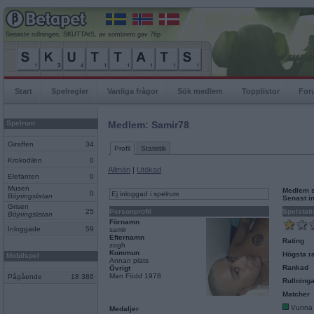
Senaste rullningen, SKUTTAtS, av sombrero gav 76p
Start
Spelregler
Vanliga frågor
Sök medlem
Topplistor
For
Spelrum
Medlem: Samir78
Giraffen
34
Profil
Statistik
Krokodilen
0
Allmän
|
Utökad
Elefanten
0
Musen
Medlem 
0
Ej inloggad i spelrum
Böjningslistan
Senast i
Grisen
25
Personprofil
Spelstati
Böjningslistan
Förnamn
Inloggade
59
samir
Efternamn
Rating
zogh
Kommun
Högsta ra
Mobilspel
Annan plats
Rankad
Övrigt
Man Född 1978
Pågående
18 386
Rullninga
Matcher
Vunna
Medaljer