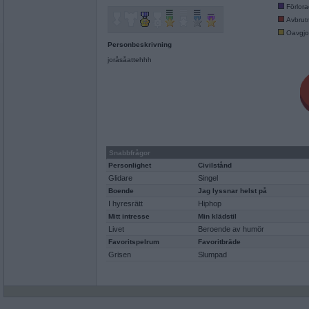
Förlor
Avbrut
Oavgjo
Personbeskrivning
joråsåattehhh
Snabbfrågor
Personlighet
Civilstånd
Glidare
Singel
Boende
Jag lyssnar helst på
I hyresrätt
Hiphop
Mitt intresse
Min klädstil
Livet
Beroende av humör
Favoritspelrum
Favoritbräde
Grisen
Slumpad