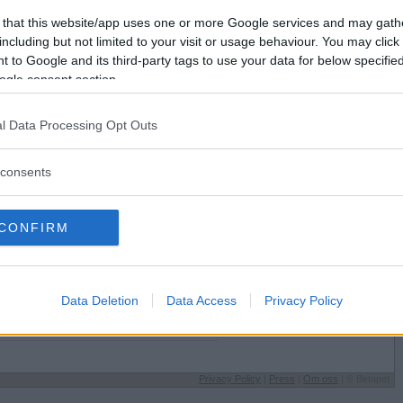
Förlorade
2374
Vill du bli
 that this website/app uses one or more Google services and may gath
Avbrutna
0
medlem?
including but not limited to your visit or usage behaviour. You may click 
Oavgjorda
19
 to Google and its third-party tags to use your data for below specifi
Skapa nytt konto
ogle consent section.
l Data Processing Opt Outs
consents
Sysselsättning
CONFIRM
Gör lumpen
 på
Jag äter
Annat
Speltyp på Betapet
Data Deletion
Data Access
Privacy Policy
Hemligt
Favoritbokstav
J
Privacy Policy
|
Press
|
Om oss
| © Betapet