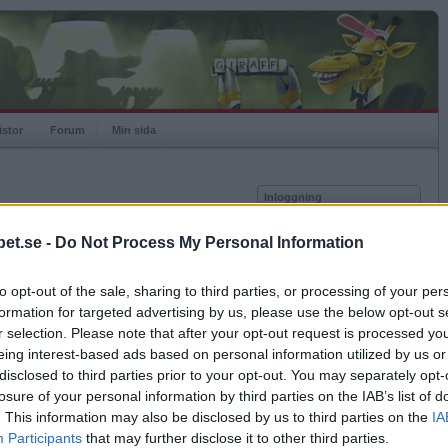
istor
Forum
Min sida
Inloggning
Användare
et.se -
Do Not Process My Personal Information
Lösenord
Medlem sedan
2009-10-11
Senast inloggad
2026-07-19
to opt-out of the sale, sharing to third parties, or processing of your per
Kom ihåg mig
Spelstatistik
formation for targeted advertising by us, please use the below opt-out s
Logga in
r selection. Please note that after your opt-out request is processed y
Rating
2099
eing interest-based ads based on personal information utilized by us or
Glömt ditt lösenord?
Högsta rating
2012-01-20
2864
Få ny aktiveringslänk
disclosed to third parties prior to your opt-out. You may separately opt-
Rankad
124
losure of your personal information by third parties on the IAB’s list of
Rullningar
405
. This information may also be disclosed by us to third parties on the
IA
Matcher
4780
Betapet är gratis!
Participants
that may further disclose it to other third parties.
Vunna
2387