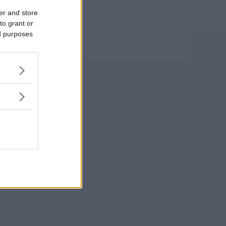
er and store
to grant or
ed purposes