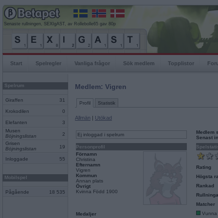
Senaste rullningen, SEXIgAST, av Rollebolle65 gav 80p
Start
Spelregler
Vanliga frågor
Sök medlem
Topplistor
For
Spelrum
Medlem: Vigren
Giraffen
31
Profil
Statistik
Krokodilen
0
Allmän
|
Utökad
Elefanten
3
Musen
Medlem 
2
Ej inloggad i spelrum
Böjningslistan
Senast i
Grisen
19
Personprofil
Spelstati
Böjningslistan
Förnamn
Inloggade
55
Christina
Efternamn
Rating
Vigren
Kommun
Högsta ra
Mobilspel
Annan plats
Rankad
Övrigt
Kvinna Född 1900
Pågående
18 535
Rullninga
Matcher
Vunna
Medaljer