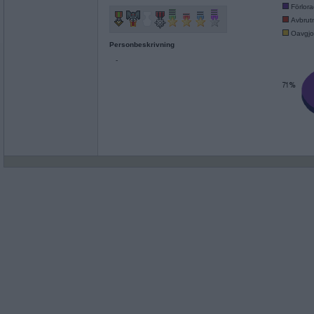
Förlor
Avbrut
Oavgjo
Personbeskrivning
-