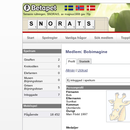
Senaste rullningen, SNORAtS, av magnus1908 gav 70p
Start
Spelregler
Vanliga frågor
Sök medlem
Toppl
Spelrum
Medlem: Bobimagine
Giraffen
2
Profil
Statistik
Krokodilen
0
Allmän
|
Utökad
Elefanten
0
Musen
0
Ej inloggad i spelrum
Böjningslistan
Grisen
5
Personprofil
Böjningslistan
Förnamn
Inloggade
7
Bob
Efternamn
Surrikat
Kommun
Mobilspel
Utomlands
Övrigt
Man Född 1997
Pågående
18 452
Medaljer