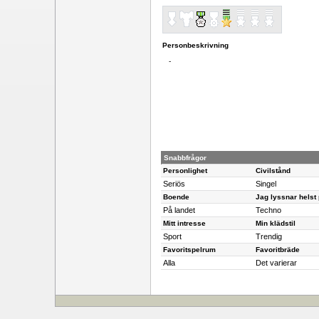
Personbeskrivning
-
Snabbfrågor
Personlighet
Civilstånd
Seriös
Singel
Boende
Jag lyssnar helst
På landet
Techno
Mitt intresse
Min klädstil
Sport
Trendig
Favoritspelrum
Favoritbräde
Alla
Det varierar