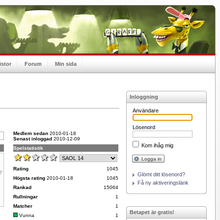
istor
Forum
Min sida
Inloggning
Användare
Lösenord
Medlem sedan
2010-01-18
Senast inloggad
2010-12-09
Kom ihåg mig
Spelstatistik
Logga in
Rating
1045
Glömt ditt lösenord?
Högsta rating
2010-01-18
1045
Få ny aktiveringslänk
Rankad
15064
Rullningar
1
Matcher
1
Betapet är gratis!
Vunna
1