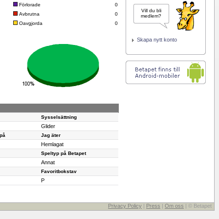
Förlorade
0
Vill du bli
Avbrutna
0
medlem?
Oavgjorda
0
Skapa nytt konto
Sysselsättning
Glider
 på
Jag äter
Hemlagat
Speltyp på Betapet
Annat
Favoritbokstav
P
Privacy Policy
|
Press
|
Om oss
| © Betapet