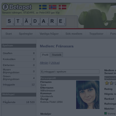
Senaste rullningen, STäDARE, av Peter1903 gav 83p
Start
Spelregler
Vanliga frågor
Sök medlem
Topplistor
For
Spelrum
Medlem: Fränasara
Giraffen
8
Profil
Statistik
Krokodilen
0
Allmän
|
Utökad
Elefanten
0
Musen
Medlem 
0
Ej inloggad i spelrum
Böjningslistan
Senast i
Grisen
4
Personprofil
Spelstati
Böjningslistan
Förnamn
Inloggade
12
Sara
Efternamn
Rating
Wilhelmsson
Kommun
Högsta ra
Mobilspel
Utomlands
Rankad
Övrigt
Kvinna Född 1994
Pågående
18 520
Rullninga
Matcher
Vunna
Medaljer