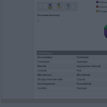
Förlor
Avbrut
Oavgjo
Personbeskrivning
;)
Snabbfrågor
Personlighet
Civilstånd
Fantastisk
Upptagen
Boende
Jag lyssnar helst på
Centralt
Pop
Mitt intresse
Min klädstil
Mysiga hemmakvällar
Casual
Favoritspelrum
Favoritbräde
Giraffen
Slumpad