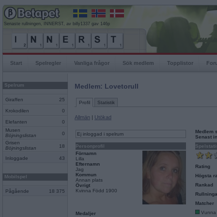
Senaste rullningen, INNERST, av billy1337 gav 146p
Start
Spelregler
Vanliga frågor
Sök medlem
Topplistor
For
Spelrum
Medlem: Lovetorull
Giraffen
25
Profil
Statistik
Krokodilen
0
Allmän
|
Utökad
Elefanten
0
Musen
Medlem 
0
Ej inloggad i spelrum
Böjningslistan
Senast i
Grisen
18
Personprofil
Spelstati
Böjningslistan
Förnamn
Inloggade
43
Lilla
Efternamn
Rating
Jag
Kommun
Högsta ra
Mobilspel
Annan plats
Rankad
Övrigt
Kvinna Född 1900
Pågående
18 375
Rullninga
Matcher
Vunna
Medaljer