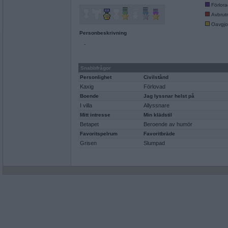
Förlor
Avbrut
Oavgjo
Personbeskrivning
-
Snabbfrågor
Personlighet
Civilstånd
Kaxig
Förlovad
Boende
Jag lyssnar helst på
I villa
Allyssnare
Mitt intresse
Min klädstil
Betapet
Beroende av humör
Favoritspelrum
Favoritbräde
Grisen
Slumpad