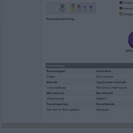
Förlor
Avbrut
Oavgjo
Personbeskrivning
-
Snabbfrågor
Personlighet
Civilstånd
Galen
Det varierar
Boende
Jag lyssnar helst på
I min trädkoja
Rösterna i mitt huvud
Mitt intresse
Min klädstil
Obstruering
Kläder?
Favoritspelrum
Favoritbräde
Där det är flest spelare
Slumpad