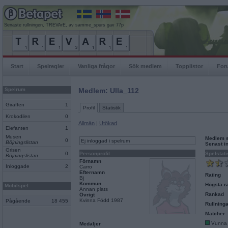
Senaste rullningen, TREVArE, av samme_spurs gav 77p
Start
Spelregler
Vanliga frågor
Sök medlem
Topplistor
For
Spelrum
Medlem: Ulla_112
Giraffen
1
Profil
Statistik
Krokodilen
0
Allmän
|
Utökad
Elefanten
1
Musen
Medlem 
0
Ej inloggad i spelrum
Böjningslistan
Senast i
Grisen
0
Personprofil
Spelstati
Böjningslistan
Förnamn
Inloggade
2
Carro
Efternamn
Rating
Bj
Kommun
Högsta ra
Mobilspel
Annan plats
Rankad
Övrigt
Kvinna Född 1987
Pågående
18 455
Rullninga
Matcher
Vunna
Medaljer