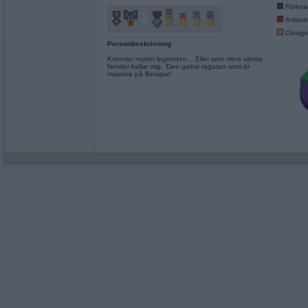
Förlor
Avbrut
Oavgjo
Personbeskrivning
Kvinnan myten legenden... Eller som mina värsta
fiender kallar mig, 'Den galna ragatan som är
mästare på Betapet'