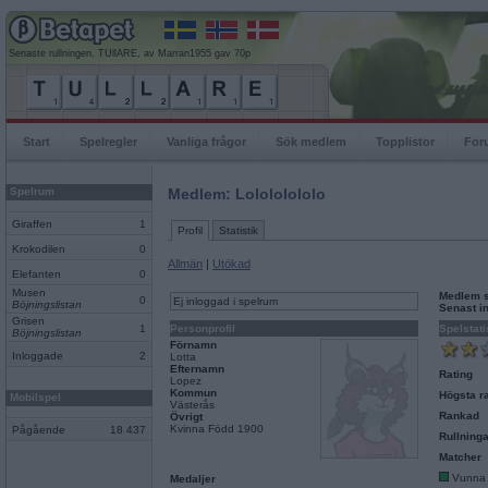
Senaste rullningen, TUllARE, av Marran1955 gav 70p
Start
Spelregler
Vanliga frågor
Sök medlem
Topplistor
For
Spelrum
Medlem: Lolololololo
Giraffen
1
Profil
Statistik
Krokodilen
0
Allmän
|
Utökad
Elefanten
0
Musen
Medlem 
0
Ej inloggad i spelrum
Böjningslistan
Senast i
Grisen
1
Personprofil
Spelstati
Böjningslistan
Förnamn
Inloggade
2
Lotta
Efternamn
Rating
Lopez
Kommun
Högsta ra
Mobilspel
Västerås
Rankad
Övrigt
Kvinna Född 1900
Pågående
18 437
Rullninga
Matcher
Vunna
Medaljer