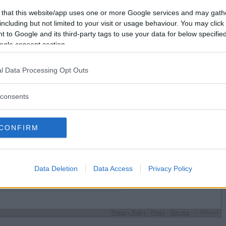
Förlorade
16
Vill du bli
 that this website/app uses one or more Google services and may gath
Avbrutna
3
medlem?
including but not limited to your visit or usage behaviour. You may click 
Oavgjorda
0
 to Google and its third-party tags to use your data for below specifi
Skapa nytt konto
ogle consent section.
l Data Processing Opt Outs
consents
Sysselsättning
CONFIRM
Jobbar
 på
Jag äter
Vad som helst
Speltyp på Betapet
Data Deletion
Data Access
Privacy Policy
Periodare
Favoritbokstav
X
Privacy Policy
|
Press
|
Om oss
| © Betapet