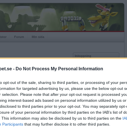
istor
Forum
Min sida
Inloggning
Användare
et.se -
Do Not Process My Personal Information
Lösenord
Medlem sedan
2011-09-22
Senast inloggad
2013-07-18
to opt-out of the sale, sharing to third parties, or processing of your per
Kom ihåg mig
Spelstatistik
formation for targeted advertising by us, please use the below opt-out s
Logga in
r selection. Please note that after your opt-out request is processed y
Rating
788
eing interest-based ads based on personal information utilized by us or
Glömt ditt lösenord?
Högsta rating
2011-09-25
1055
Få ny aktiveringslänk
disclosed to third parties prior to your opt-out. You may separately opt-
Rankad
8060
losure of your personal information by third parties on the IAB’s list of
Rullningar
0
. This information may also be disclosed by us to third parties on the
IA
Matcher
28
Betapet är gratis!
Participants
that may further disclose it to other third parties.
Vunna
9