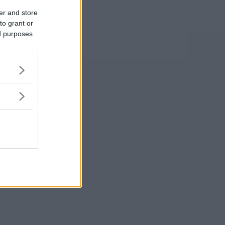
er and store
to grant or
ed purposes