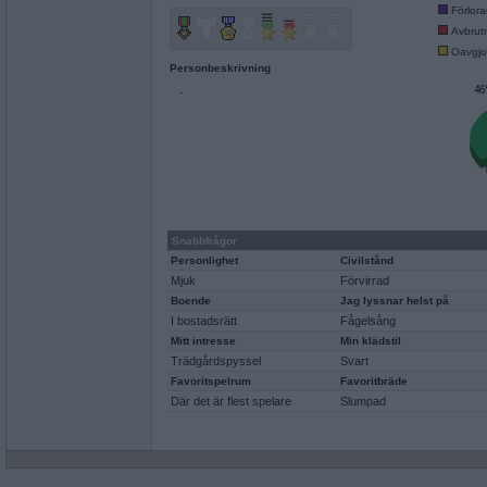
Förlor
Avbrut
Oavgjo
Personbeskrivning
-
Snabbfrågor
Personlighet
Civilstånd
Mjuk
Förvirrad
Boende
Jag lyssnar helst på
I bostadsrätt
Fågelsång
Mitt intresse
Min klädstil
Trädgårdspyssel
Svart
Favoritspelrum
Favoritbräde
Där det är flest spelare
Slumpad