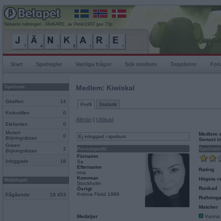
Senaste rullningen, JÄnKARE, av Peter1903 gav 70p
Start
Spelregler
Vanliga frågor
Sök medlem
Topplistor
For
Spelrum
Medlem: Kiwiskal
Giraffen
14
Profil
Statistik
Krokodilen
0
Allmän
|
Utökad
Elefanten
0
Musen
Medlem 
0
Ej inloggad i spelrum
Böjningslistan
Senast i
Grisen
2
Personprofil
Spelstati
Böjningslistan
Förnamn
Inloggade
16
Sa
Efternamn
Rating
nna
Kommun
Högsta ra
Mobilspel
Stockholm
Rankad
Övrigt
Kvinna Född 1989
Pågående
18 453
Rullninga
Matcher
Medaljer
Vunna