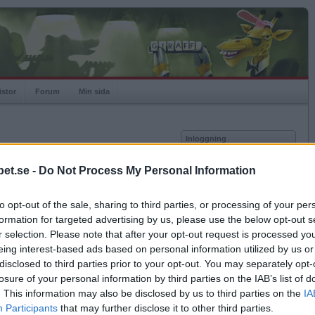
istor
Forum
Min sida
Inloggning
Användare
et.se -
Do Not Process My Personal Information
Lösenord
Medlem sedan
2011-11-17
Senast inloggad
2012-11-10
to opt-out of the sale, sharing to third parties, or processing of your per
Kom ihåg mig
Spelstatistik
formation for targeted advertising by us, please use the below opt-out s
Logga in
r selection. Please note that after your opt-out request is processed y
Rating
878
eing interest-based ads based on personal information utilized by us or
Glömt ditt lösenord?
Högsta rating
2011-11-17
1038
Få ny aktiveringslänk
disclosed to third parties prior to your opt-out. You may separately opt-
Rankad
10673
losure of your personal information by third parties on the IAB’s list of
Rullningar
8
. This information may also be disclosed by us to third parties on the
IA
Matcher
198
Betapet är gratis!
Participants
that may further disclose it to other third parties.
Vunna
65