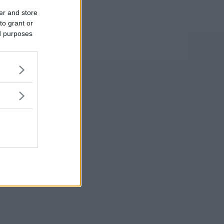
er and store
to grant or
ed purposes