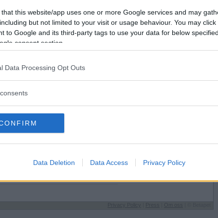
Förlorade
124
Vill du bli
 that this website/app uses one or more Google services and may gath
Avbrutna
8
medlem?
including but not limited to your visit or usage behaviour. You may click 
Oavgjorda
1
 to Google and its third-party tags to use your data for below specifi
Skapa nytt konto
ogle consent section.
l Data Processing Opt Outs
consents
Sysselsättning
CONFIRM
inkar sött*
Jobbar
r helst på
Jag äter
Mat
il
Speltyp på Betapet
Data Deletion
Data Access
Privacy Policy
Försiktig
äde
Favoritbokstav
Z
Privacy Policy
|
Press
|
Om oss
| © Betapet