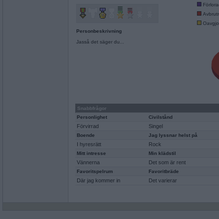
Förlor
Avbrut
Oavgjo
Personbeskrivning
Jasså det säger du...
Snabbfrågor
Personlighet
Civilstånd
Förvirrad
Singel
Boende
Jag lyssnar helst på
I hyresrätt
Rock
Mitt intresse
Min klädstil
Vännerna
Det som är rent
Favoritspelrum
Favoritbräde
Där jag kommer in
Det varierar