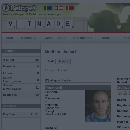
Senaste rullningen, VITNAdE, av nattavaara gav 67p
Start
Spelregler
Vanliga frågor
Sök medlem
Topplistor
For
Spelrum
Medlem: Jasså4
Giraffen
28
Profil
Statistik
Krokodilen
0
Allmän
|
Utökad
Elefanten
0
Musen
Medlem 
0
Ej inloggad i spelrum
Böjningslistan
Senast i
Grisen
11
Personprofil
Spelstati
Böjningslistan
Förnamn
Inloggade
39
ab
Efternamn
Rating
sb
Kommun
Högsta ra
Mobilspel
Stockholm
Rankad
Övrigt
Man Född 1986
Pågående
18 491
Rullninga
Matcher
Vunna
Medaljer