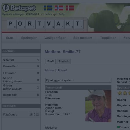
Senaste rullningen, PORtVAKT, av berlioz gav 140p
Start
Spelregler
Vanliga frågor
Sök medlem
Topplistor
For
Spelrum
Medlem: Smilla-77
Giraffen
4
Profil
Statistik
Krokodilen
0
Allmän
|
Utökad
Elefanten
0
Musen
Medlem 
0
Ej inloggad i spelrum
Böjningslistan
Senast i
Grisen
2
Personprofil
Spelstati
Böjningslistan
Förnamn
Inloggade
6
smilla
Efternamn
Rating
Kommun
Högsta ra
Mobilspel
Annan plats
Rankad
Övrigt
Kvinna Född 1977
Pågående
18 512
Rullninga
Matcher
Vunna
Medaljer