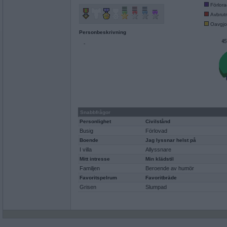
Förlor
Avbrut
Oavgjo
Personbeskrivning
-
Snabbfrågor
Personlighet
Civilstånd
Busig
Förlovad
Boende
Jag lyssnar helst på
I villa
Allyssnare
Mitt intresse
Min klädstil
Familjen
Beroende av humör
Favoritspelrum
Favoritbräde
Grisen
Slumpad