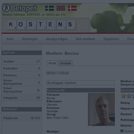
Senaste rullningen, KOSTENS, av SanDia gav 67p
Start
Spelregler
Vanliga frågor
Sök medlem
Topplistor
For
Spelrum
Medlem: Benisu
Giraffen
17
Profil
Statistik
Krokodilen
0
Allmän
|
Utökad
Elefanten
0
Musen
Medlem 
0
Ej inloggad i spelrum
Böjningslistan
Senast i
Grisen
11
Personprofil
Spelstati
Böjningslistan
Förnamn
Inloggade
28
Bengt
Efternamn
Rating
Ulander
Kommun
Högsta ra
Mobilspel
Norrtälje
Rankad
Övrigt
Man Född 1961
Pågående
18 313
Rullninga
Matcher
Vunna
Medaljer