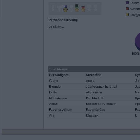
Förlor
Avbrut
Oavgjo
Personbeskrivning
Jo så att...
Snabbfrågor
Personlighet
Civilstånd
Sys
Galen
Annat
Jo
Boende
Jag lyssnar helst på
Jag
I villa
Allyssnare
När
Mitt intresse
Min klädstil
Spe
Annat
Beroende av humör
Spe
Favoritspelrum
Favoritbräde
Fav
Alla
Klassisk
B