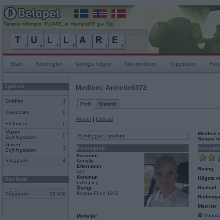
Senaste rullningen, TUllARE, av Marran1955 gav 70p
Start
Spelregler
Vanliga frågor
Sök medlem
Topplistor
For
Spelrum
Medlem: Annelie6372
Giraffen
1
Profil
Statistik
Krokodilen
0
Allmän
|
Utökad
Elefanten
0
Musen
Medlem 
0
Ej inloggad i spelrum
Böjningslistan
Senast i
Grisen
3
Personprofil
Spelstati
Böjningslistan
Förnamn
Inloggade
4
Annelie
Efternamn
Rating
AO
Kommun
Högsta ra
Mobilspel
Lidköping
Rankad
Övrigt
Kvinna Född 1972
Pågående
18 436
Rullninga
Matcher
Vunna
Medaljer