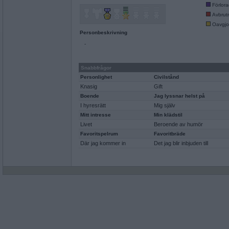
Förlor
Avbrut
Oavgjo
Personbeskrivning
-
Snabbfrågor
Personlighet
Civilstånd
Knasig
Gift
Boende
Jag lyssnar helst på
I hyresrätt
Mig själv
Mitt intresse
Min klädstil
Livet
Beroende av humör
Favoritspelrum
Favoritbräde
Där jag kommer in
Det jag blir inbjuden till