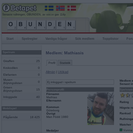
Senaste rullningen, OBUNDEN, av socce gav 114p
Start
Spelregler
Vanliga frågor
Sök medlem
Topplistor
For
Spelrum
Medlem: Mathiasis
Giraffen
25
Profil
Statistik
Krokodilen
0
Allmän
|
Utökad
Elefanten
0
Musen
Medlem 
0
Ej inloggad i spelrum
Böjningslistan
Senast i
Grisen
15
Personprofil
Spelstati
Böjningslistan
Förnamn
Inloggade
40
Mathias
Efternamn
Rating
Kommun
Högsta ra
Mobilspel
Göteborg
Rankad
Övrigt
Man Född 1980
Pågående
18 425
Rullninga
Matcher
Vunna
Medaljer