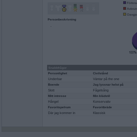
Förlor
Avbrut
Oavgjo
Personbeskrivning
-
Snabbfrågor
Personlighet
Civilstånd
Underbar
Väntar på the one
Boende
Jag lyssnar helst på
Slott
Fågelsång
Mitt intresse
Min klädstil
Hångel
Konservativ
Favoritspelrum
Favoritbräde
Där jag kommer in
Klassisk