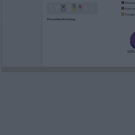
Förlor
Avbrut
Oavgjo
Personbeskrivning
-