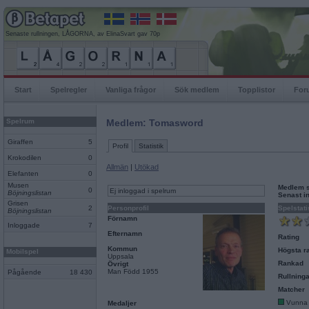
Senaste rullningen, LÅGORNA, av ElinaSvart gav 70p
Start
Spelregler
Vanliga frågor
Sök medlem
Topplistor
For
Spelrum
Medlem: Tomasword
Giraffen
5
Profil
Statistik
Krokodilen
0
Allmän
|
Utökad
Elefanten
0
Musen
Medlem 
0
Ej inloggad i spelrum
Böjningslistan
Senast i
Grisen
2
Personprofil
Spelstati
Böjningslistan
Förnamn
Inloggade
7
Efternamn
Rating
Kommun
Högsta ra
Mobilspel
Uppsala
Rankad
Övrigt
Man Född 1955
Pågående
18 430
Rullninga
Matcher
Vunna
Medaljer