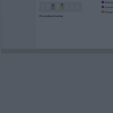
Förlor
Avbrut
Oavgjo
Personbeskrivning
-