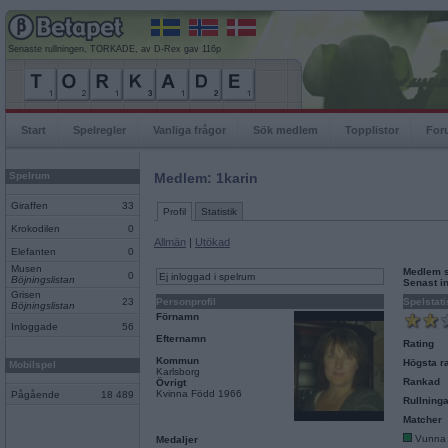
Senaste rullningen, TORKADE, av D-Rex gav 116p
Start
Spelregler
Vanliga frågor
Sök medlem
Topplistor
For
Spelrum
Medlem: 1karin
Giraffen
33
Profil
Statistik
Krokodilen
0
Allmän
|
Utökad
Elefanten
0
Musen
Medlem 
0
Ej inloggad i spelrum
Böjningslistan
Senast i
Grisen
23
Personprofil
Spelstati
Böjningslistan
Förnamn
Inloggade
56
Efternamn
Rating
Kommun
Högsta ra
Mobilspel
Karlsborg
Rankad
Övrigt
Kvinna Född 1966
Pågående
18 489
Rullninga
Matcher
Vunna
Medaljer