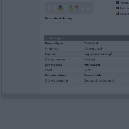
Förlor
Avbrut
Oavgjo
Personbeskrivning
-
Snabbfrågor
Personlighet
Civilstånd
Underbar
Låt mig vara!
Boende
Jag lyssnar helst på
Där jag vaknar
Tystnad
Mitt intresse
Min klädstil
Livet
Svart
Favoritspelrum
Favoritbräde
Där vännerna är
Det jag blir inbjuden till