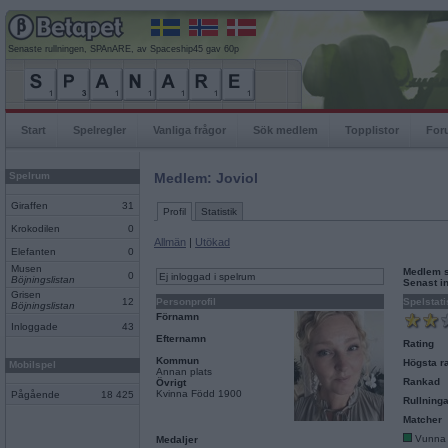
Senaste rullningen, SPAnARE, av Spaceship45 gav 60p
Start
Spelregler
Vanliga frågor
Sök medlem
Topplistor
For
Spelrum
Medlem: Joviol
Giraffen
31
Profil
Statistik
Krokodilen
0
Allmän
|
Utökad
Elefanten
0
Musen
Medlem 
0
Ej inloggad i spelrum
Böjningslistan
Senast i
Grisen
12
Personprofil
Spelstati
Böjningslistan
Förnamn
Inloggade
43
Efternamn
Rating
Kommun
Högsta ra
Mobilspel
Annan plats
Rankad
Övrigt
Kvinna Född 1900
Pågående
18 425
Rullninga
Matcher
Vunna
Medaljer