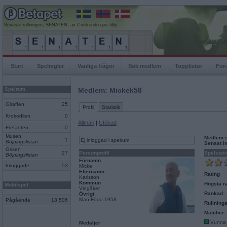
Senaste rullningen, SENATEN, av Contrendo gav 68p
Start
Spelregler
Vanliga frågor
Sök medlem
Topplistor
For
Spelrum
Medlem: Mickek58
Giraffen
25
Profil
Statistik
Krokodilen
0
Allmän
|
Utökad
Elefanten
0
Musen
Medlem 
1
Ej inloggad i spelrum
Böjningslistan
Senast i
Grisen
27
Personprofil
Spelstati
Böjningslistan
Förnamn
Inloggade
53
Micke
Efternamn
Rating
Karlsson
Kommun
Högsta ra
Mobilspel
Vingåker
Rankad
Övrigt
Man Född 1958
Pågående
18 506
Rullninga
Matcher
Vunna
Medaljer