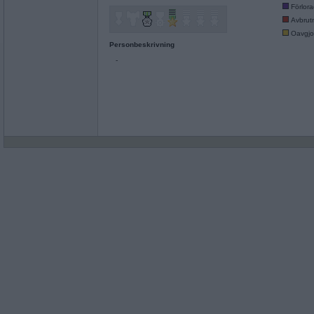
Förlor
Avbrut
Oavgjo
Personbeskrivning
-