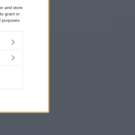
er and store
to grant or
ed purposes