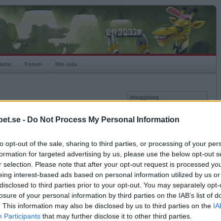
istor
Forum
Min sida
Inloggning
Användare
et.se -
Do Not Process My Personal Information
Lösenord
Medlem sedan
2012-12-08
Senast inloggad
2023-09-30
to opt-out of the sale, sharing to third parties, or processing of your per
Kom ihåg mig
Spelstatistik
formation for targeted advertising by us, please use the below opt-out s
Logga in
r selection. Please note that after your opt-out request is processed y
Rating
1001
eing interest-based ads based on personal information utilized by us or
Glömt ditt lösenord?
Högsta rating
2013-07-04
1001
Få ny aktiveringslänk
disclosed to third parties prior to your opt-out. You may separately opt-
Rankad
1392
losure of your personal information by third parties on the IAB’s list of
Rullningar
0
. This information may also be disclosed by us to third parties on the
IA
Matcher
1
Betapet är gratis!
Participants
that may further disclose it to other third parties.
Vunna
1