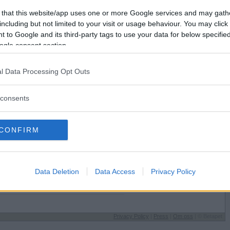
Förlorade
0
Vill du bli
 that this website/app uses one or more Google services and may gath
Avbrutna
0
medlem?
including but not limited to your visit or usage behaviour. You may click 
Oavgjorda
0
 to Google and its third-party tags to use your data for below specifi
Skapa nytt konto
ogle consent section.
l Data Processing Opt Outs
consents
Sysselsättning
CONFIRM
Jobbar
st på
Jag äter
Det jag hittar i kylen
Speltyp på Betapet
Data Deletion
Data Access
Privacy Policy
Snabb
Favoritbokstav
den till
Alla är lika fina
Privacy Policy
|
Press
|
Om oss
| © Betapet