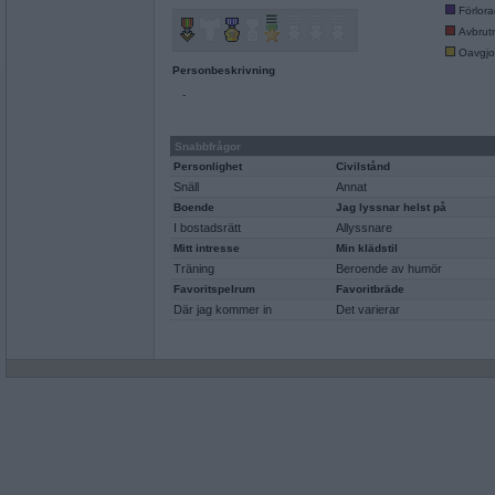
Förlor
Avbrut
Oavgjo
Personbeskrivning
-
Snabbfrågor
Personlighet
Civilstånd
Snäll
Annat
Boende
Jag lyssnar helst på
I bostadsrätt
Allyssnare
Mitt intresse
Min klädstil
Träning
Beroende av humör
Favoritspelrum
Favoritbräde
Där jag kommer in
Det varierar