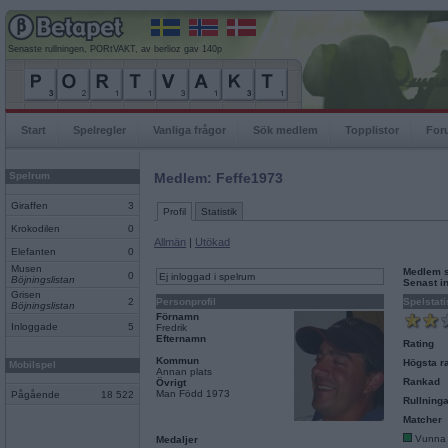
Senaste rullningen, PORtVAKT, av berlioz gav 140p
Start
Spelregler
Vanliga frågor
Sök medlem
Topplistor
For
Spelrum
Medlem: Feffe1973
Giraffen
3
Profil
Statistik
Krokodilen
0
Allmän
|
Utökad
Elefanten
0
Musen
Medlem 
0
Ej inloggad i spelrum
Böjningslistan
Senast i
Grisen
2
Personprofil
Spelstati
Böjningslistan
Förnamn
Inloggade
5
Fredrik
Efternamn
Rating
Kommun
Högsta ra
Mobilspel
Annan plats
Rankad
Övrigt
Man Född 1973
Pågående
18 522
Rullninga
Matcher
Vunna
Medaljer