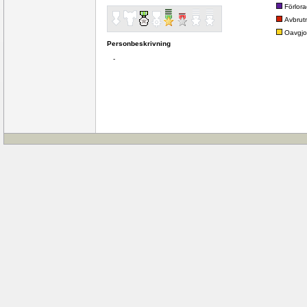
Förlor
Avbrut
Oavgjo
Personbeskrivning
-