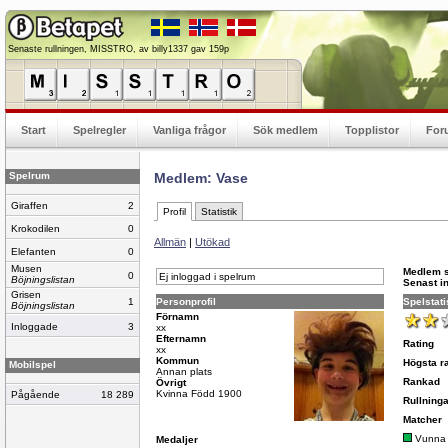
Senaste rullningen, MISSTRO, av billy1337 gav 159p
Start
Spelregler
Vanliga frågor
Sök medlem
Topplistor
For
Spelrum
Medlem: Vase
Giraffen
2
Profil
Statistik
Krokodilen
0
Allmän
|
Utökad
Elefanten
0
Musen
Medlem 
0
Ej inloggad i spelrum
Böjningslistan
Senast i
Grisen
1
Personprofil
Spelstati
Böjningslistan
Förnamn
Inloggade
3
xx
Efternamn
Rating
xx
Kommun
Högsta ra
Mobilspel
Annan plats
Rankad
Övrigt
Kvinna Född 1900
Pågående
18 289
Rullninga
Matcher
Vunna
Medaljer