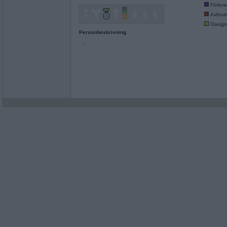
Förlor
Avbrut
Oavgjo
Personbeskrivning
-