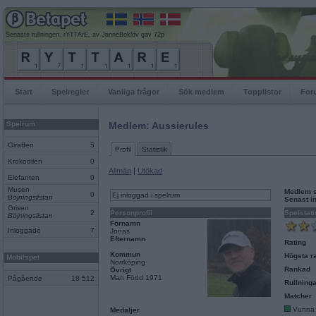
Senaste rullningen, rYTTArE, av JanneBoklöv gav 72p
Start
Spelregler
Vanliga frågor
Sök medlem
Topplistor
For
Spelrum
Medlem: Aussierules
Giraffen
5
Profil
Statistik
Krokodilen
0
Allmän
|
Utökad
Elefanten
0
Musen
Medlem 
0
Ej inloggad i spelrum
Böjningslistan
Senast i
Grisen
2
Personprofil
Spelstati
Böjningslistan
Förnamn
Inloggade
7
Jonas
Efternamn
Rating
Kommun
Högsta ra
Mobilspel
Norrköping
Rankad
Övrigt
Man Född 1971
Pågående
18 512
Rullninga
Matcher
Vunna
Medaljer