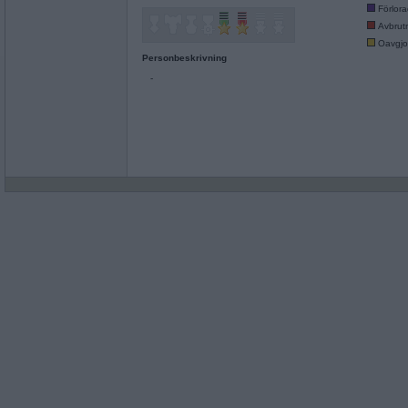
Förlor
Avbrut
Oavgjo
Personbeskrivning
-