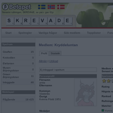
Senaste rullningen, SKREVAdE, av pacc gav 61p
Start
Spelregler
Vanliga frågor
Sök medlem
Topplistor
For
Spelrum
Medlem: Kryddeluntan
Giraffen
35
Profil
Statistik
Krokodilen
0
Allmän
|
Utökad
Elefanten
0
Musen
Medlem 
0
Ej inloggad i spelrum
Böjningslistan
Senast i
Grisen
11
Personprofil
Spelstati
Böjningslistan
Förnamn
Inloggade
46
anita
Efternamn
Rating
Kommun
Högsta ra
Mobilspel
Västerås
Rankad
Övrigt
Kvinna Född 1951
Pågående
18 425
Rullninga
Matcher
Vunna
Medaljer