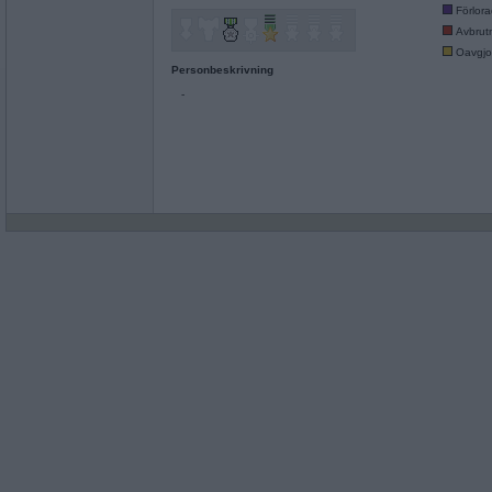
Förlor
Avbrut
Oavgjo
Personbeskrivning
-