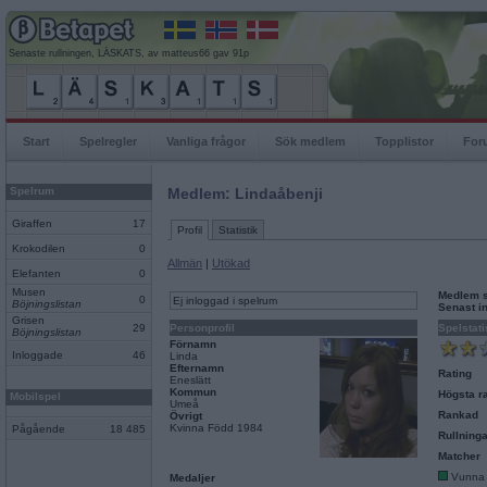
Senaste rullningen, LÄSKATS, av matteus66 gav 91p
Start
Spelregler
Vanliga frågor
Sök medlem
Topplistor
For
Spelrum
Medlem: Lindaåbenji
Giraffen
17
Profil
Statistik
Krokodilen
0
Allmän
|
Utökad
Elefanten
0
Musen
Medlem 
0
Ej inloggad i spelrum
Böjningslistan
Senast i
Grisen
29
Personprofil
Spelstati
Böjningslistan
Förnamn
Inloggade
46
Linda
Efternamn
Rating
Eneslätt
Kommun
Högsta ra
Mobilspel
Umeå
Rankad
Övrigt
Kvinna Född 1984
Pågående
18 485
Rullninga
Matcher
Vunna
Medaljer