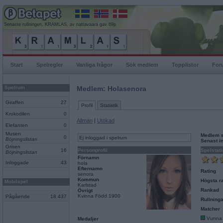
Senaste rullningen, KRAMLAS, av nattavaara gav 69p
Start
Spelregler
Vanliga frågor
Sök medlem
Topplistor
For
Spelrum
Medlem: Holasenora
Giraffen
27
Profil
Statistik
Krokodilen
0
Allmän
|
Utökad
Elefanten
0
Musen
Medlem 
0
Ej inloggad i spelrum
Böjningslistan
Senast i
Grisen
16
Personprofil
Spelstati
Böjningslistan
Förnamn
Inloggade
43
hola
Efternamn
Rating
senora
Kommun
Högsta ra
Mobilspel
Karlstad
Rankad
Övrigt
Kvinna Född 1900
Pågående
18 437
Rullninga
Matcher
Vunna
Medaljer