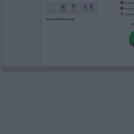
Förlor
Avbrut
Oavgjo
Personbeskrivning
-