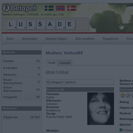
Senaste rullningen, LUSSAdE, av trulsie gav 118p
Start
Spelregler
Vanliga frågor
Sök medlem
Topplistor
For
Spelrum
Medlem: Hellcat69
Giraffen
23
Profil
Statistik
Krokodilen
0
Allmän
|
Utökad
Elefanten
0
Musen
Medlem 
0
Ej inloggad i spelrum
Böjningslistan
Senast i
Grisen
13
Personprofil
Spelstati
Böjningslistan
Förnamn
Inloggade
36
Kattis
Efternamn
Rating
Jonsson
Kommun
Högsta ra
Mobilspel
Eskilstuna
Rankad
Övrigt
Kvinna Född 1969
Pågående
18 534
Rullninga
Matcher
Vunna
Medaljer