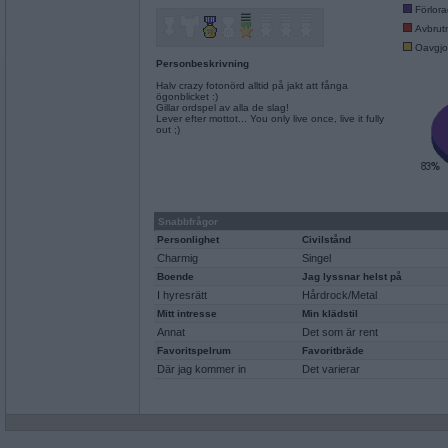
Förlor
Avbrut
Oavgjo
Personbeskrivning
Halv crazy fotonörd alltid på jakt att fånga
ögonblicket :)
Gillar ordspel av alla de slag!
Lever efter mottot... You only live once, live it fully
out ;)
Snabbfrågor
Personlighet
Civilstånd
Charmig
Singel
Boende
Jag lyssnar helst på
I hyresrätt
Hårdrock/Metal
Mitt intresse
Min klädstil
Annat
Det som är rent
Favoritspelrum
Favoritbräde
Där jag kommer in
Det varierar