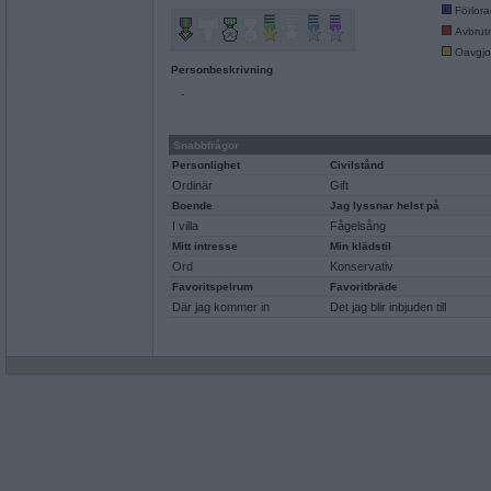
Förlor
Avbrut
Oavgjo
Personbeskrivning
-
Snabbfrågor
Personlighet
Civilstånd
Ordinär
Gift
Boende
Jag lyssnar helst på
I villa
Fågelsång
Mitt intresse
Min klädstil
Ord
Konservativ
Favoritspelrum
Favoritbräde
Där jag kommer in
Det jag blir inbjuden till