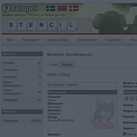
Senaste rullningen, STENcIL, av llerbruk gav 85p
Start
Spelregler
Vanliga frågor
Sök medlem
Topplistor
For
Spelrum
Medlem: Annahanna1
Giraffen
32
Profil
Statistik
Krokodilen
0
Allmän
|
Utökad
Elefanten
0
Musen
Medlem 
0
Ej inloggad i spelrum
Böjningslistan
Senast i
Grisen
29
Personprofil
Spelstati
Böjningslistan
Förnamn
Inloggade
61
Anna
Efternamn
Rating
Hansson
Kommun
Högsta ra
Mobilspel
Västerås
Rankad
Övrigt
Kvinna Född 1900
Pågående
18 386
Rullninga
Matcher
Vunna
Medaljer