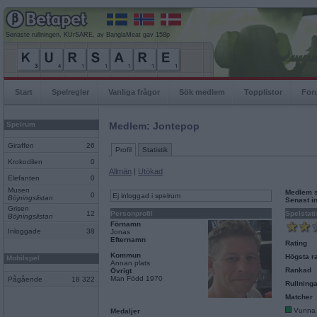
Senaste rullningen, KUrSARE, av BanglaMeat gav 158p
Start
Spelregler
Vanliga frågor
Sök medlem
Topplistor
For
Spelrum
Medlem: Jontepop
Giraffen
26
Profil
Statistik
Krokodilen
0
Allmän
|
Utökad
Elefanten
0
Musen
Medlem 
0
Ej inloggad i spelrum
Böjningslistan
Senast i
Grisen
12
Personprofil
Spelstati
Böjningslistan
Förnamn
Inloggade
38
Jonas
Efternamn
Rating
Kommun
Högsta ra
Mobilspel
Annan plats
Rankad
Övrigt
Man Född 1970
Pågående
18 322
Rullninga
Matcher
Vunna
Medaljer