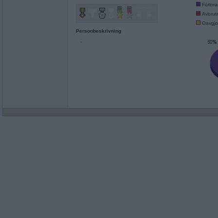
Förlor
Avbrut
Oavgjo
Personbeskrivning
-