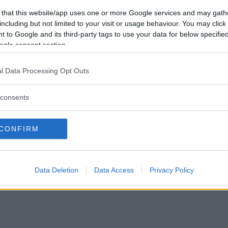
Förlorade
0
Vill du bli
 that this website/app uses one or more Google services and may gath
Avbrutna
0
medlem?
including but not limited to your visit or usage behaviour. You may click 
Oavgjorda
0
 to Google and its third-party tags to use your data for below specifi
Skapa nytt konto
ogle consent section.
l Data Processing Opt Outs
Sysselsättning
te
Jobbar
r helst på
Jag äter
consents
När jag blir påmind
il
Speltyp på Betapet
Nagelbitare
CONFIRM
äde
Favoritbokstav
J
Data Deletion
Data Access
Privacy Policy
Privacy Policy
|
Press
|
Om oss
| © Betapet