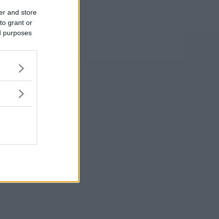
er and store
to grant or
ed purposes