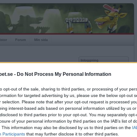
istor
Forum
Min sida
Inloggning
Användare
et.se -
Do Not Process My Personal Information
Lösenord
Medlem sedan
2015-09-16
Senast inloggad
2026-05-21
to opt-out of the sale, sharing to third parties, or processing of your per
Kom ihåg mig
Spelstatistik
formation for targeted advertising by us, please use the below opt-out s
Logga in
r selection. Please note that after your opt-out request is processed y
Rating
1000
eing interest-based ads based on personal information utilized by us or
Glömt ditt lösenord?
Högsta rating
1000
Få ny aktiveringslänk
disclosed to third parties prior to your opt-out. You may separately opt-
Rankad
-
losure of your personal information by third parties on the IAB’s list of
Rullningar
0
. This information may also be disclosed by us to third parties on the
IA
Matcher
0
Betapet är gratis!
Participants
that may further disclose it to other third parties.
Vunna
0