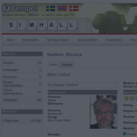
Senaste rullningen, SiMHALL, av samme_spurs gav 77p
Start
Spelregler
Vanliga frågor
Sök medlem
Topplistor
For
Spelrum
Medlem: Mockza
Giraffen
23
Profil
Statistik
Krokodilen
0
Allmän
|
Utökad
Elefanten
0
Musen
Medlem 
0
Ej inloggad i spelrum
Böjningslistan
Senast i
Grisen
16
Personprofil
Spelstati
Böjningslistan
Förnamn
Inloggade
39
Niclas
Efternamn
Rating
Kommun
Högsta ra
Mobilspel
Stockholm
Rankad
Övrigt
Man Född 1900
Pågående
18 366
Rullninga
Matcher
Vunna
Medaljer