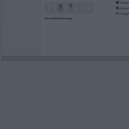
Förlor
Avbrut
Oavgjo
Personbeskrivning
-