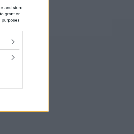
er and store
to grant or
ed purposes