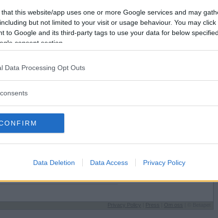
Förlorade
1613
Vill du bli
 that this website/app uses one or more Google services and may gath
Avbrutna
34
medlem?
including but not limited to your visit or usage behaviour. You may click 
Oavgjorda
14
 to Google and its third-party tags to use your data for below specifi
Skapa nytt konto
ogle consent section.
l Data Processing Opt Outs
consents
Sysselsättning
CONFIRM
Epikuré
 på
Jag äter
Det mamma lagar
Speltyp på Betapet
Data Deletion
Data Access
Privacy Policy
ör
Periodare
Favoritbokstav
Y
Privacy Policy
|
Press
|
Om oss
| © Betapet