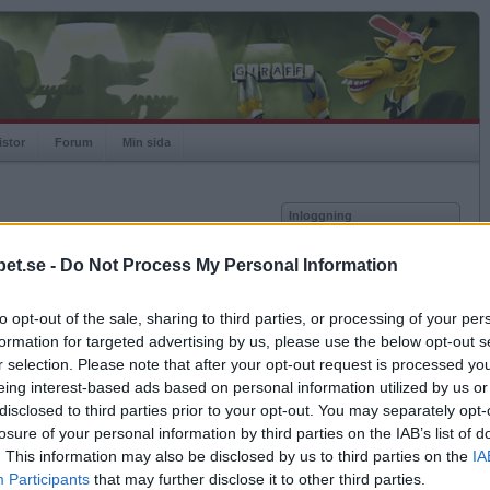
istor
Forum
Min sida
Inloggning
Användare
et.se -
Do Not Process My Personal Information
Lösenord
Medlem sedan
2005-03-14
Senast inloggad
2022-03-20
to opt-out of the sale, sharing to third parties, or processing of your per
Kom ihåg mig
Spelstatistik
formation for targeted advertising by us, please use the below opt-out s
Logga in
r selection. Please note that after your opt-out request is processed y
Rating
3048
eing interest-based ads based on personal information utilized by us or
Glömt ditt lösenord?
Högsta rating
2012-04-18
4975
Få ny aktiveringslänk
disclosed to third parties prior to your opt-out. You may separately opt-
Rankad
26
losure of your personal information by third parties on the IAB’s list of
Rullningar
2393
. This information may also be disclosed by us to third parties on the
IA
Matcher
5391
Betapet är gratis!
Participants
that may further disclose it to other third parties.
Vunna
3730