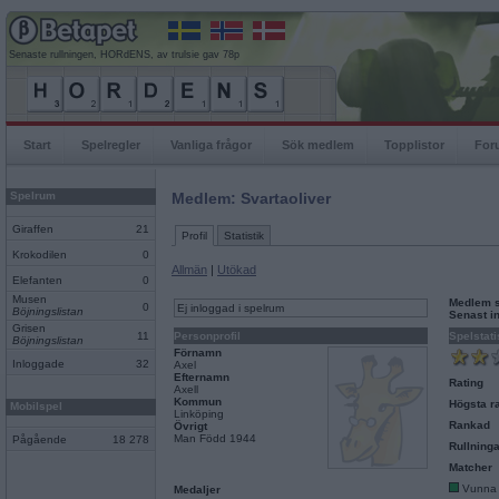
Senaste rullningen, HORdENS, av trulsie gav 78p
Start
Spelregler
Vanliga frågor
Sök medlem
Topplistor
For
Spelrum
Medlem: Svartaoliver
Giraffen
21
Profil
Statistik
Krokodilen
0
Allmän
|
Utökad
Elefanten
0
Musen
Medlem 
0
Ej inloggad i spelrum
Böjningslistan
Senast i
Grisen
11
Personprofil
Spelstati
Böjningslistan
Förnamn
Inloggade
32
Axel
Efternamn
Rating
Axell
Kommun
Högsta ra
Mobilspel
Linköping
Rankad
Övrigt
Man Född 1944
Pågående
18 278
Rullninga
Matcher
Vunna
Medaljer