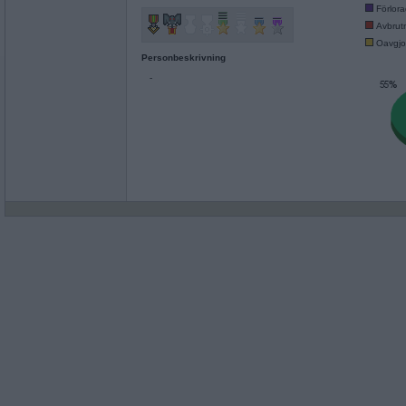
Förlor
Avbrut
Oavgjo
Personbeskrivning
-