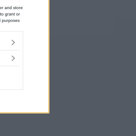
er and store
to grant or
ed purposes