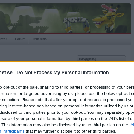
istor
Forum
Min sida
Inloggning
Användare
et.se -
Do Not Process My Personal Information
Lösenord
Medlem sedan
2016-04-27
Senast inloggad
2019-06-05
to opt-out of the sale, sharing to third parties, or processing of your per
Kom ihåg mig
Spelstatistik
formation for targeted advertising by us, please use the below opt-out s
Logga in
r selection. Please note that after your opt-out request is processed y
Rating
1000
eing interest-based ads based on personal information utilized by us or
Glömt ditt lösenord?
Högsta rating
1000
Få ny aktiveringslänk
disclosed to third parties prior to your opt-out. You may separately opt-
Rankad
-
losure of your personal information by third parties on the IAB’s list of
Rullningar
0
. This information may also be disclosed by us to third parties on the
IA
Matcher
0
Betapet är gratis!
Participants
that may further disclose it to other third parties.
Vunna
0