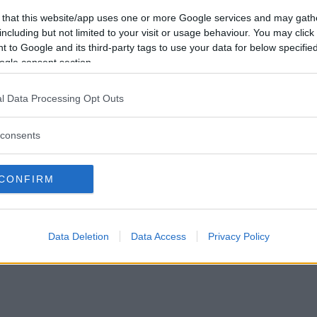
Förlorade
0
Vill du bli
 that this website/app uses one or more Google services and may gath
Avbrutna
0
medlem?
including but not limited to your visit or usage behaviour. You may click 
Oavgjorda
0
 to Google and its third-party tags to use your data for below specifi
Skapa nytt konto
ogle consent section.
l Data Processing Opt Outs
Sysselsättning
Jobbar
lst på
Jag äter
consents
Hemlagat
Speltyp på Betapet
Annat
CONFIRM
Favoritbokstav
Alla är lika fina
Data Deletion
Data Access
Privacy Policy
Privacy Policy
|
Press
|
Om oss
| © Betapet