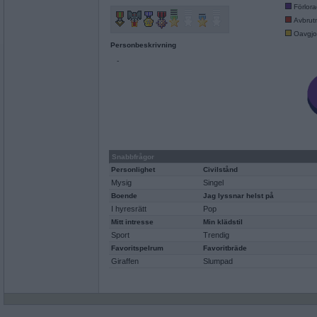
Förlor
Avbrut
Oavgjo
Personbeskrivning
-
Snabbfrågor
Personlighet
Civilstånd
Mysig
Singel
Boende
Jag lyssnar helst på
I hyresrätt
Pop
Mitt intresse
Min klädstil
Sport
Trendig
Favoritspelrum
Favoritbräde
Giraffen
Slumpad