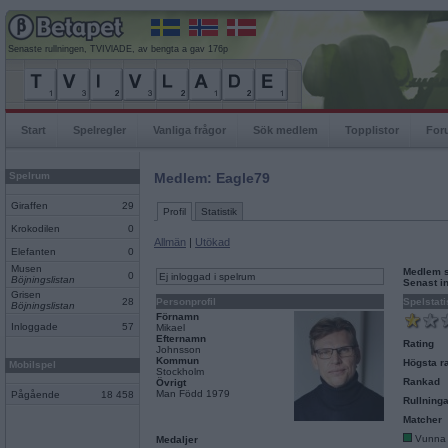
Senaste rullningen, TVIVlADE, av bengta a gav 176p
Start
Spelregler
Vanliga frågor
Sök medlem
Topplistor
For
Spelrum
Medlem: Eagle79
Giraffen
29
Profil
Statistik
Krokodilen
0
Allmän
|
Utökad
Elefanten
0
Musen
Medlem 
0
Ej inloggad i spelrum
Böjningslistan
Senast i
Grisen
28
Personprofil
Spelstati
Böjningslistan
Förnamn
Inloggade
57
Mikael
Efternamn
Rating
Johnsson
Kommun
Högsta ra
Mobilspel
Stockholm
Rankad
Övrigt
Man Född 1979
Pågående
18 458
Rullninga
Matcher
Vunna
Medaljer