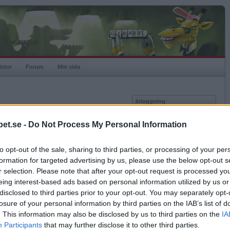
istor
Forum
Min sida
Inloggning
Användare
et.se -
Do Not Process My Personal Information
Lösenord
Medlem sedan
2005-03-27
Senast inloggad
2024-05-26
to opt-out of the sale, sharing to third parties, or processing of your per
Kom ihåg mig
Spelstatistik
formation for targeted advertising by us, please use the below opt-out s
Logga in
r selection. Please note that after your opt-out request is processed y
Rating
1779
eing interest-based ads based on personal information utilized by us or
Glömt ditt lösenord?
Högsta rating
2009-05-08
2066
Få ny aktiveringslänk
disclosed to third parties prior to your opt-out. You may separately opt-
Rankad
326
losure of your personal information by third parties on the IAB’s list of
Rullningar
170
. This information may also be disclosed by us to third parties on the
IA
Matcher
7234
Betapet är gratis!
Participants
that may further disclose it to other third parties.
Vunna
3566