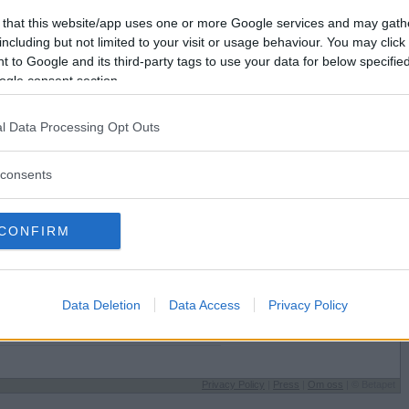
Förlorade
3600
Vill du bli
 that this website/app uses one or more Google services and may gath
Avbrutna
18
medlem?
including but not limited to your visit or usage behaviour. You may click 
Oavgjorda
50
 to Google and its third-party tags to use your data for below specifi
Skapa nytt konto
ogle consent section.
l Data Processing Opt Outs
consents
Sysselsättning
CONFIRM
Pensionär
 på
Jag äter
Mat
Speltyp på Betapet
Data Deletion
Data Access
Privacy Policy
Oförutsägbar
Favoritbokstav
J
Privacy Policy
|
Press
|
Om oss
| © Betapet