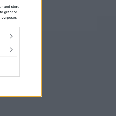
er and store
to grant or
ed purposes