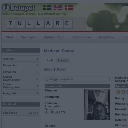
Senaste rullningen, TUllARE, av Marran1955 gav 70p
Start
Spelregler
Vanliga frågor
Sök medlem
Topplistor
For
Spelrum
Medlem: Danoo
Giraffen
1
Profil
Statistik
Krokodilen
0
Allmän
|
Utökad
Elefanten
0
Musen
Medlem 
0
Ej inloggad i spelrum
Böjningslistan
Senast i
Grisen
1
Personprofil
Spelstati
Böjningslistan
Förnamn
Inloggade
2
Efternamn
Rating
Kommun
Högsta ra
Mobilspel
Annan plats
Rankad
Övrigt
Man Född 1978
Pågående
18 437
Rullninga
Matcher
Vunna
Medaljer