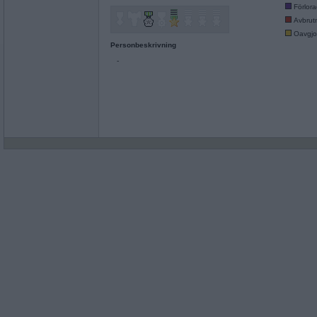
Förlor
Avbrut
Oavgjo
Personbeskrivning
-