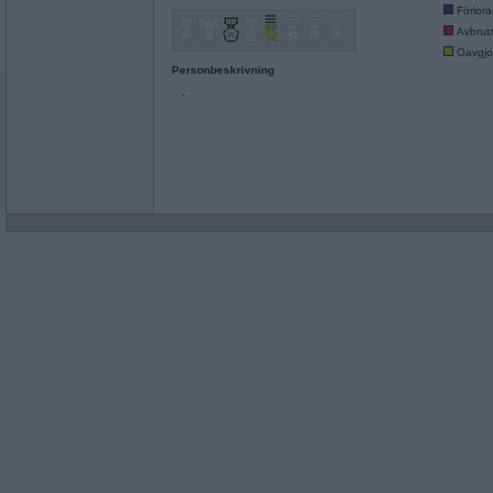
Förlor
Avbrut
Oavgjo
Personbeskrivning
-