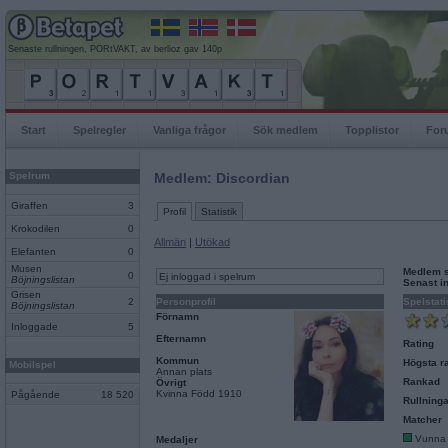
Senaste rullningen, PORtVAKT, av berlioz gav 140p
Start
Spelregler
Vanliga frågor
Sök medlem
Topplistor
For
Spelrum
Medlem: Discordian
Giraffen
3
Profil
Statistik
Krokodilen
0
Allmän
|
Utökad
Elefanten
0
Musen
Medlem 
0
Ej inloggad i spelrum
Böjningslistan
Senast i
Grisen
2
Personprofil
Spelstati
Böjningslistan
Förnamn
Inloggade
5
Efternamn
Rating
Kommun
Högsta ra
Mobilspel
Annan plats
Rankad
Övrigt
Kvinna Född 1910
Pågående
18 520
Rullninga
Matcher
Vunna
Medaljer