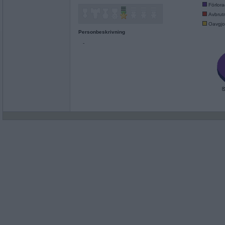
Förlor
Avbrut
Oavgjo
Personbeskrivning
-