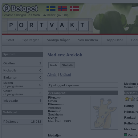
Senaste rullningen, PORtVAKT, av berlioz gav 140p
Start
Spelregler
Vanliga frågor
Sök medlem
Topplistor
For
Spelrum
Medlem: Areklok
Giraffen
2
Profil
Statistik
Krokodilen
0
Allmän
|
Utökad
Elefanten
0
Musen
Medlem 
0
Ej inloggad i spelrum
Böjningslistan
Senast i
Grisen
2
Personprofil
Spelstati
Böjningslistan
Förnamn
Inloggade
4
Simon
Efternamn
Rating
Areskoug
Kommun
Högsta ra
Mobilspel
Stockholm
Rankad
Övrigt
Man Född 1983
Pågående
18 532
Rullninga
Matcher
Vunna
Medaljer