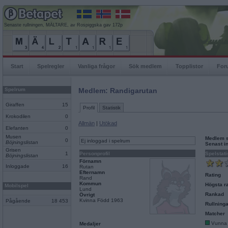
Senaste rullningen, MÄLTARE, av Rospiggska gav 172p
Start
Spelregler
Vanliga frågor
Sök medlem
Topplistor
For
Spelrum
Medlem: Randigarutan
Giraffen
15
Profil
Statistik
Krokodilen
0
Allmän
|
Utökad
Elefanten
0
Musen
Medlem 
0
Ej inloggad i spelrum
Böjningslistan
Senast i
Grisen
1
Personprofil
Spelstati
Böjningslistan
Förnamn
Inloggade
16
Rutan
Efternamn
Rating
Rand
Kommun
Högsta ra
Mobilspel
Lund
Rankad
Övrigt
Kvinna Född 1963
Pågående
18 453
Rullninga
Matcher
Vunna
Medaljer