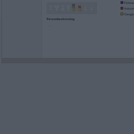
Förlor
Avbrut
Oavgjo
Personbeskrivning
-