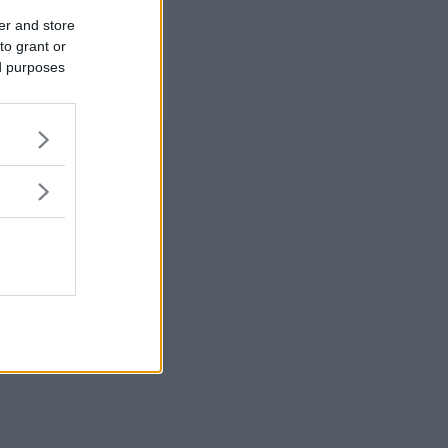
er and store
to grant or
ed purposes