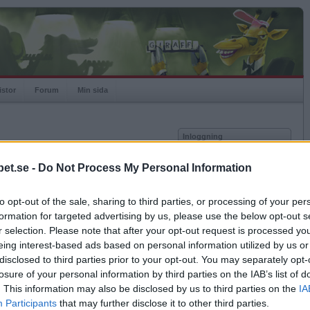
istor
Forum
Min sida
Inloggning
Användare
et.se -
Do Not Process My Personal Information
Lösenord
Medlem sedan
2021-12-21
Senast inloggad
2022-12-16
to opt-out of the sale, sharing to third parties, or processing of your per
Kom ihåg mig
Spelstatistik
formation for targeted advertising by us, please use the below opt-out s
Logga in
r selection. Please note that after your opt-out request is processed y
Rating
936
eing interest-based ads based on personal information utilized by us or
Glömt ditt lösenord?
Högsta rating
2021-12-21
1000
Få ny aktiveringslänk
disclosed to third parties prior to your opt-out. You may separately opt-
Rankad
1773
losure of your personal information by third parties on the IAB’s list of
Rullningar
0
. This information may also be disclosed by us to third parties on the
IA
Matcher
1
Betapet är gratis!
Participants
that may further disclose it to other third parties.
Vunna
0