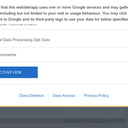
Förlorade
0
Vill du bli
 that this website/app uses one or more Google services and may gath
Avbrutna
1
medlem?
including but not limited to your visit or usage behaviour. You may click 
Oavgjorda
0
 to Google and its third-party tags to use your data for below specifi
Skapa nytt konto
ogle consent section.
l Data Processing Opt Outs
consents
Sysselsättning
CONFIRM
Jobbar
 på
Jag äter
Kött
Speltyp på Betapet
Data Deletion
Data Access
Privacy Policy
ör
Strategisk
Favoritbokstav
Alla är lika fina
Privacy Policy
|
Press
|
Om oss
| © Betapet