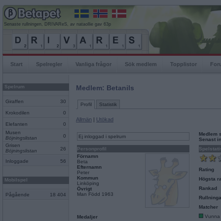
Senaste rullningen, DRIVAReS, av nataollie gav 63p
Start
Spelregler
Vanliga frågor
Sök medlem
Topplistor
For
Spelrum
Medlem: Betanils
Giraffen
30
Profil
Statistik
Krokodilen
0
Allmän
|
Utökad
Elefanten
0
Musen
Medlem 
0
Ej inloggad i spelrum
Böjningslistan
Senast i
Grisen
26
Personprofil
Spelstati
Böjningslistan
Förnamn
Inloggade
56
Beta
Efternamn
Rating
Peter
Kommun
Högsta ra
Mobilspel
Linköping
Rankad
Övrigt
Man Född 1963
Pågående
18 404
Rullninga
Matcher
Vunna
Medaljer