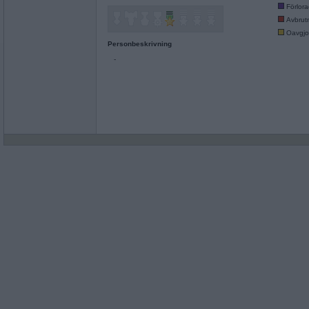
Förlor
Avbrut
Oavgjo
Personbeskrivning
-