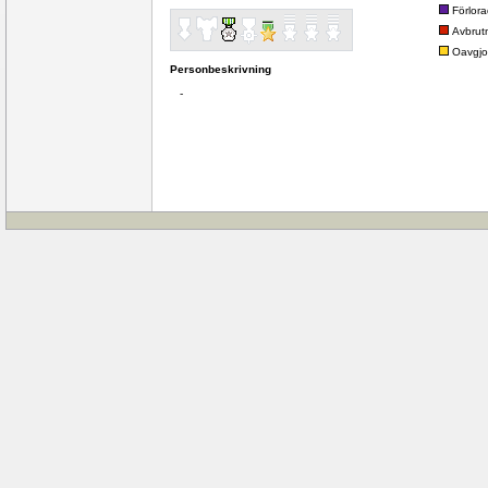
Förlor
Avbrut
Oavgjo
Personbeskrivning
-