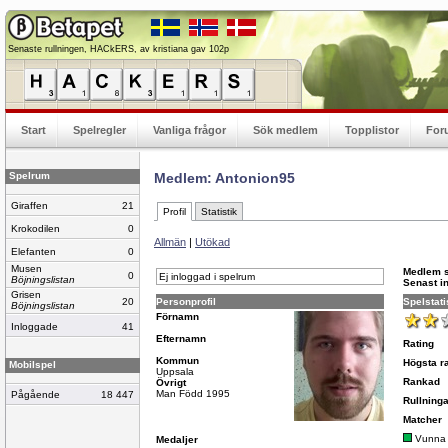
Senaste rullningen, HACkERS, av kristiana gav 102p
Start
Spelregler
Vanliga frågor
Sök medlem
Topplistor
For
Spelrum
Medlem: Antonion95
Giraffen
21
Profil
Statistik
Krokodilen
0
Allmän
|
Utökad
Elefanten
0
Musen
Medlem 
0
Ej inloggad i spelrum
Böjningslistan
Senast i
Grisen
20
Personprofil
Spelstati
Böjningslistan
Förnamn
Inloggade
41
Efternamn
Rating
Kommun
Högsta ra
Mobilspel
Uppsala
Rankad
Övrigt
Man Född 1995
Pågående
18 447
Rullninga
Matcher
Vunna
Medaljer